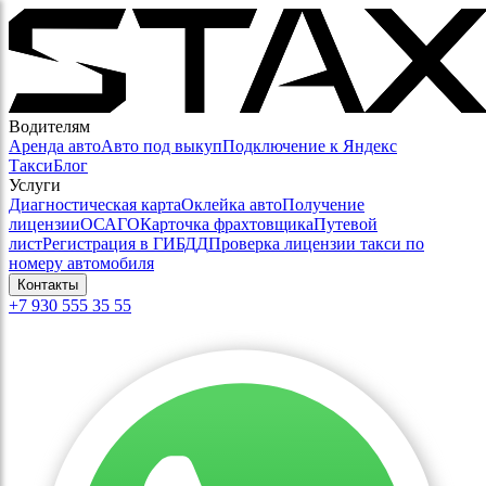
Водителям
Аренда авто
Авто под выкуп
Подключение к Яндекс
Такси
Блог
Услуги
Диагностическая карта
Оклейка авто
Получение
лицензии
ОСАГО
Карточка фрахтовщика
Путевой
лист
Регистрация в ГИБДД
Проверка лицензии такси по
номеру автомобиля
Контакты
+7 930 555 35 55