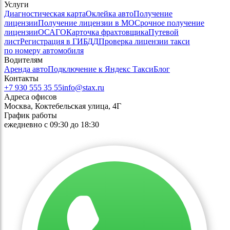
Услуги
Диагностическая карта
Оклейка авто
Получение
лицензии
Получение лицензии в МО
Срочное получение
лицензии
ОСАГО
Карточка фрахтовщика
Путевой
лист
Регистрация в ГИБДД
Проверка лицензии такси
по номеру автомобиля
Водителям
Аренда авто
Подключение к Яндекс Такси
Блог
Контакты
+7 930 555 35 55
info@stax.ru
Адреса офисов
Москва, Коктебельская улица, 4Г
График работы
ежедневно с 09:30 до 18:30