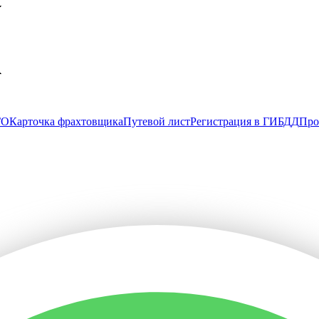
ГО
Карточка фрахтовщика
Путевой лист
Регистрация в ГИБДД
Про