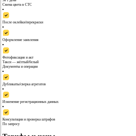
За 1 день
Смена цвета в СТС
После оклейки/перекраски
Оформление заявления
Фотофиксация и акт
Такси — жёлтый/белый
Документы и операции
Дубликаты/сверка агрегатов
Изменение регистрационных данных
Консультации и проверка штрафов
По запросу