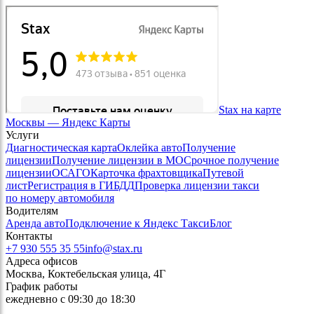
Stax на карте
Москвы — Яндекс Карты
Услуги
Диагностическая карта
Оклейка авто
Получение
лицензии
Получение лицензии в МО
Срочное получение
лицензии
ОСАГО
Карточка фрахтовщика
Путевой
лист
Регистрация в ГИБДД
Проверка лицензии такси
по номеру автомобиля
Водителям
Аренда авто
Подключение к Яндекс Такси
Блог
Контакты
+7 930 555 35 55
info@stax.ru
Адреса офисов
Москва, Коктебельская улица, 4Г
График работы
ежедневно с 09:30 до 18:30