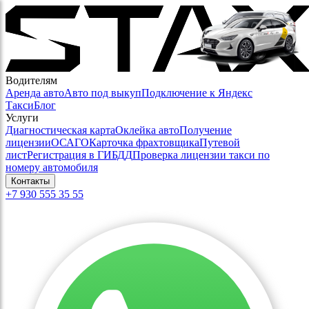
Водителям
Аренда авто
Авто под выкуп
Подключение к Яндекс
Такси
Блог
Услуги
Диагностическая карта
Оклейка авто
Получение
лицензии
ОСАГО
Карточка фрахтовщика
Путевой
лист
Регистрация в ГИБДД
Проверка лицензии такси по
номеру автомобиля
Контакты
+7 930 555 35 55